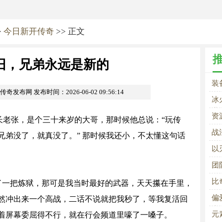
>
今日新开传奇
>> 正文
旧，兄弟永远是新的
装
om传奇发布网
发布时间：2026-06-02 09:56:14
冰
业
资
会长老张，是个三十来岁的大哥，那时候他总说：“玩传
战
兄弟没了，就真没了。” 那时候我还小，不太懂这句话
以
征
团
石
比
了一把炼狱，那可是我当时最好的武器，天天攥在手里，
偏
然冲出来一个高战，二话不说就把我秒了，等我复活回
大
元
着屏幕委屈得不行，就在行会频道里嚎了一嗓子。