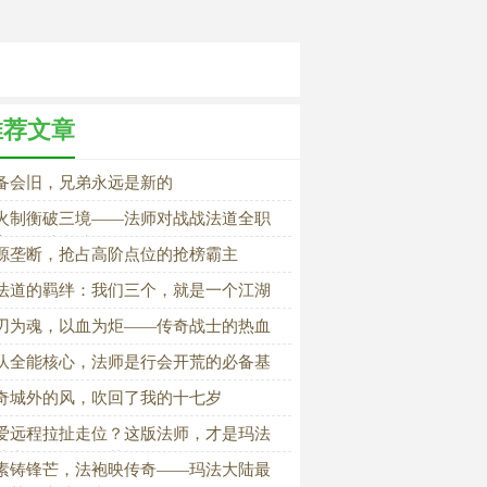
推荐文章
备会旧，兄弟永远是新的
火制衡破三境——法师对战战法道全职
高阶PK实战详解
源垄断，抢占高阶点位的抢榜霸主
法道的羁绊：我们三个，就是一个江湖
刃为魂，以血为炬——传奇战士的热血
程
队全能核心，法师是行会开荒的必备基
奇城外的风，吹回了我的十七岁
爱远程拉扯走位？这版法师，才是玛法
陆真正的操作天花板
素铸锋芒，法袍映传奇——玛法大陆最