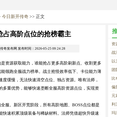
>
今日新开传奇
>> 正文
抢占高阶点位的抢榜霸主
资
om传奇发布网
发布时间：2026-05-25 09:24:28
战
以
是资源获取能力，谁能抢占更多高阶刷新点、收割更多
征
团
谁就能领跑全服战力榜单。战士抢怪效率低下、卡位能力薄
石
比
速度缓慢，无法快速清空点位、独占资源。唯有法师，
偏
的多重优势，能够快速垄断全服高阶资源点位，实现资
大
元
具
利
服。新区开荒阶段，所有高阶地图、BOSS点位都是
体
玛
能快速积累顶级装备与稀缺材料。法师凭借超快升级速