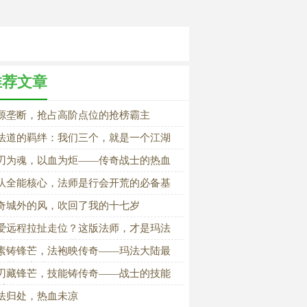
推荐文章
源垄断，抢占高阶点位的抢榜霸主
法道的羁绊：我们三个，就是一个江湖
刃为魂，以血为炬——传奇战士的热血
程
队全能核心，法师是行会开荒的必备基
奇城外的风，吹回了我的十七岁
爱远程拉扯走位？这版法师，才是玛法
陆真正的操作天花板
素铸锋芒，法袍映传奇——玛法大陆最
智慧的魔法强者
刃藏锋芒，技能铸传奇——战士的技能
系全解析
法归处，热血未凉