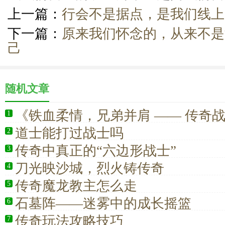
上一篇：
行会不是据点，是我们线上的
下一篇：
原来我们怀念的，从来不是
己
随机文章
《铁血柔情，兄弟并肩 —— 传奇
1
战的灵魂核心》
道士能打过战士吗
2
传奇中真正的“六边形战士”
3
刀光映沙城，烈火铸传奇
4
传奇魔龙教主怎么走
5
石墓阵——迷雾中的成长摇篮
6
传奇玩法攻略技巧
7