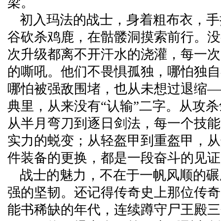
梁。
初入玛法的战士，身着粗布衣，手
谷砍杀鸡鹿，在骷髅洞摸索前行。没
次升级都离不开汗水的浇灌，每一次
的嘶吼。他们不畏惧孤独，哪怕独自
哪怕被强敌围堵，也从未想过退缩—
典里，从来没有“认输”二字。从攻
从半月弯刀到逐日剑法，每一个技能
实力的蜕变；从轻盔甲到重盔甲，从
件装备的更换，都是一段奋斗的见证
战士的魅力，不在于一帆风顺的碾
强的坚韧。还记得传奇史上那位传奇
能书稀缺的年代，连续蹲守尸王殿三