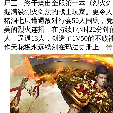
尸王，终于爆出全服第一本《烈火剑
握满级烈火剑法的战士玩家。更令人
猪洞七层遭遇敌对行会50人围剿，
美的烈火连招，在持续1小时22分钟
人，逼退13人，创造了1V50的不
作天花板永远镌刻在玛法史册上。
传