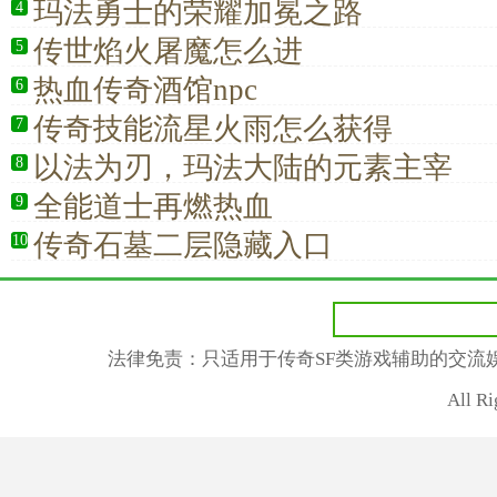
玛法勇士的荣耀加冕之路
4
传世焰火屠魔怎么进
5
热血传奇酒馆npc
6
传奇技能流星火雨怎么获得
7
以法为刃，玛法大陆的元素主宰
8
全能道士再燃热血
9
传奇石墓二层隐藏入口
10
法律免责：只适用于传奇SF类游戏辅助的交流
All R