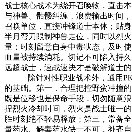
战士核心战术为绕开召唤物，直击本
与神兽、骷髅纠缠，浪费输出时间，
召唤单位，直接冲锋道士本体；贴身
半月弯刀限制神兽走位，同时以烈火
量；时刻留意自身中毒状态，及时使
血量被持续消耗。切记不可陷入持久
远超战士，速战速决才是破解道士的
除针对性职业战术外，通用PK
的基础。第一，合理把控野蛮冲撞的
既是位移也是保命手段，切勿随意浪
捏烈火冷却时间，烈火是战士唯一的
胜时刻绝不轻易释放；第三，常备全
量药水、解毒药水缺一不可，补齐自