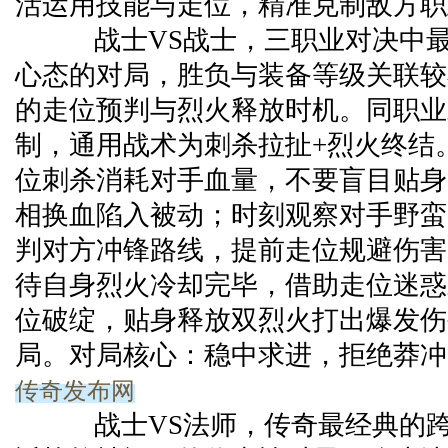
活运用技能与走位，精准克制敌方职
战士VS战士，三职业对决中最
心态的对局，胜负与装备等级关联较
的走位预判与烈火释放时机。同职业
制，通用战术为刺杀拉扯+烈火终结
位刺杀消耗对手血量，不要盲目贴身
相换血陷入被动；时刻观察对手野蛮
判对方冲锋路线，提前走位规避伤害
待自身烈火冷却完毕，借助走位迷惑
位破绽，贴身释放双烈火打出爆发伤
局。对局核心：稳中求进，拒绝莽冲
传奇发布网
战士VS法师，传奇最经典的跨