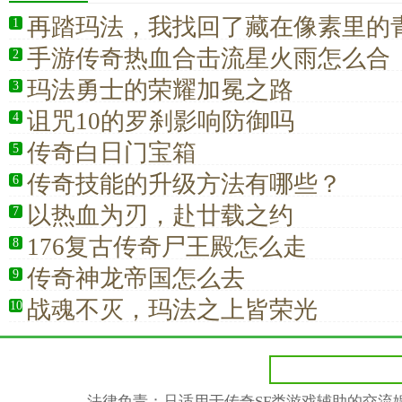
再踏玛法，我找回了藏在像素里的青
1
手游传奇热血合击流星火雨怎么合
2
玛法勇士的荣耀加冕之路
3
诅咒10的罗刹影响防御吗
4
传奇白日门宝箱
5
传奇技能的升级方法有哪些？
6
以热血为刃，赴廿载之约
7
176复古传奇尸王殿怎么走
8
传奇神龙帝国怎么去
9
战魂不灭，玛法之上皆荣光
10
法律免责：只适用于传奇SF类游戏辅助的交流