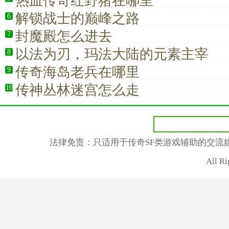
热血传奇红野猪在哪里
解锁战士的巅峰之路
6
封魔殿怎么进去
7
以法为刃，玛法大陆的元素主宰
8
传奇海岛老兵在哪里
9
传神丛林迷宫怎么走
10
法律免责：只适用于传奇SF类游戏辅助的交流
All R