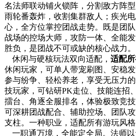
名法师联动铺火锁阵，分割敌方阵型
雨轮番轰炸，收割集群敌人；疾光电
心，全方位掌控团战走势。既是团队
战场的控场大师，攻防一体、全能发
胜负，是团战不可或缺的核心战力。
休闲与硬核玩法双向适配，
适配所
休闲玩家，可单人带宠刷图、安稳发
参与纷争、轻松养老，享受无压力的
技玩家，可钻研PK走位、技能连招
擂台、角逐全服排名，体验极致竞技
可深耕团战配合、辅助控场、团队攻
支柱。一种职业，适配所有游玩风格
一职通万境，全能定全局。法师以