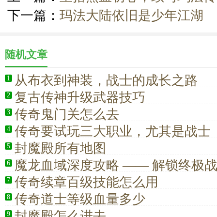
下一篇：
玛法大陆依旧是少年江湖
随机文章
从布衣到神装，战士的成长之路
1
复古传神升级武器技巧
2
传奇鬼门关怎么去
3
传奇要试玩三大职业，尤其是战士
4
封魔殿所有地图
5
魔龙血域深度攻略 —— 解锁终极
6
场
传奇续章百级技能怎么用
7
传奇道士等级血量多少
8
封魔殿怎么进去
9