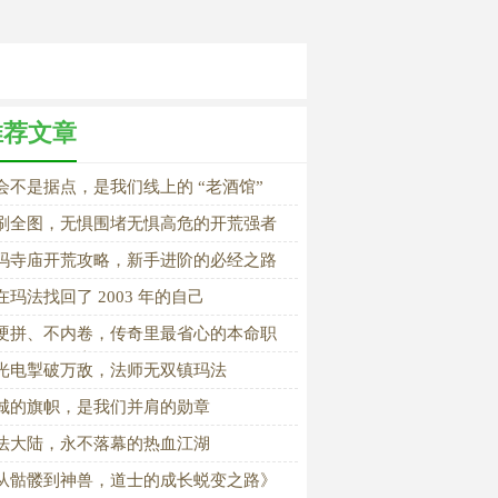
推荐文章
会不是据点，是我们线上的 “老酒馆”
刷全图，无惧围堵无惧高危的开荒强者
玛寺庙开荒攻略，新手进阶的必经之路
在玛法找回了 2003 年的自己
硬拼、不内卷，传奇里最省心的本命职
，还得是道士
光电掣破万敌，法师无双镇玛法
城的旗帜，是我们并肩的勋章
法大陆，永不落幕的热血江湖
从骷髅到神兽，道士的成长蜕变之路》