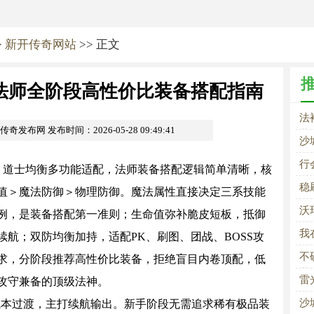
>
新开传奇网站
>> 正文
法师全阶段高性价比装备搭配指南
法
om传奇发布网
发布时间：2026-05-28 09:49:41
装
沙
锋
行
道士均衡多功能适配，法师装备搭配逻辑简单清晰，核
稳
值＞魔法防御＞物理防御。魔法属性直接决定三系技能
沃
例，是装备搭配第一准则；生命值弥补脆皮短板，抵御
我
航；双防均衡加持，适配PK、刷图、团战、BOSS攻
不
求，分阶段推荐高性价比装备，拒绝盲目内卷顶配，低
业
雷
攻守兼备的顶级法神。
沙
成本过渡，主打续航输出。新手阶段无需追求稀有极品装