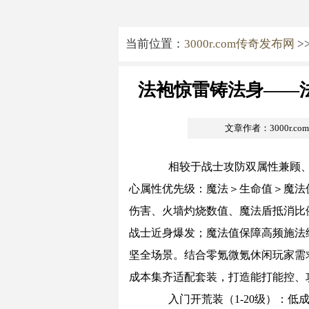
当前位置：
3000r.com传奇发布网
>
法袍惊雷铸法身——
文章作者：3000r.c
相较于战士攻防双属性兼顾、
心属性优先级：魔法＞生命值＞魔法
伤害、火墙灼烧数值、魔法盾抵消比
战士近身爆发；魔法值保障高频施法续
坚全场景。结合零氪微氪休闲玩家需
成本集齐适配套装，打造能打能控、
入门开荒装（1-20级）：低