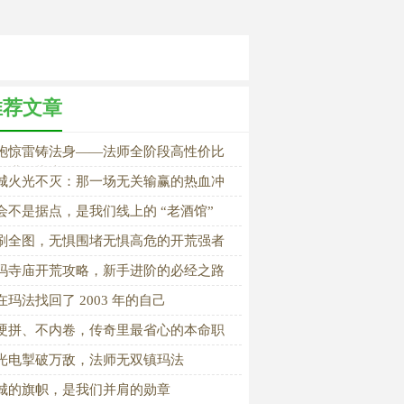
推荐文章
袍惊雷铸法身——法师全阶段高性价比
备搭配指南
城火光不灭：那一场无关输赢的热血冲
会不是据点，是我们线上的 “老酒馆”
刷全图，无惧围堵无惧高危的开荒强者
玛寺庙开荒攻略，新手进阶的必经之路
在玛法找回了 2003 年的自己
硬拼、不内卷，传奇里最省心的本命职
，还得是道士
光电掣破万敌，法师无双镇玛法
城的旗帜，是我们并肩的勋章