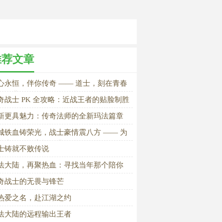
推荐文章
心永恒，伴你传奇 —— 道士，刻在青春
的职业信仰
奇战士 PK 全攻略：近战王者的贴脸制胜
则
新更具魅力：传奇法师的全新玛法篇章
城铁血铸荣光，战士豪情震八方 —— 为
战士是传奇永恒经典
士铸就不败传说
法大陆，再聚热血：寻找当年那个陪你
怪的兄弟
奇战士的无畏与锋芒
热爱之名，赴江湖之约
法大陆的远程输出王者