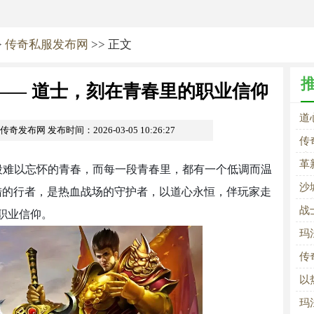
>
传奇私服发布网
>> 正文
—— 道士，刻在青春里的职业信仰
道
om传奇发布网
发布时间：2026-03-05 10:26:27
里
传
法
革
段难以忘怀的青春，而每一段青春里，都有一个低调而温
沙
大陆的行者，是热血战场的守护者，以道心永恒，伴玩家走
何
战
职业信仰。
玛
砍
传
以
玛