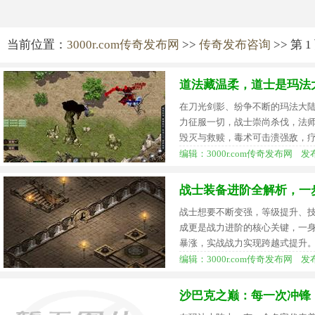
当前位置：
3000r.com传奇发布网
>>
传奇发布咨询
>> 第 1
道法藏温柔，道士是玛法
在刀光剑影、纷争不断的玛法大
力征服一切，战士崇尚杀伐，法
毁灭与救赎，毒术可击溃强敌，
编辑：3000r.com传奇发布网 发布时间
战士装备进阶全解析，一
战士想要不断变强，等级提升、
成更是战力进阶的核心关键，一
暴涨，实战战力实现跨越式提升
编辑：3000r.com传奇发布网 发布时间
沙巴克之巅：每一次冲锋