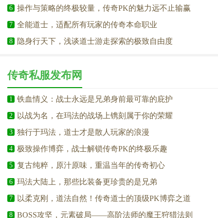
操作与策略的终极较量，传奇PK的魅力远不止输赢
6
全能道士，适配所有玩家的传奇本命职业
7
隐身行天下，浅谈道士游走探索的极致自由度
8
传奇私服发布网
铁血情义：战士永远是兄弟身前最可靠的庇护
1
以战为名，在玛法的战场上镌刻属于你的荣耀
2
独行于玛法，道士才是散人玩家的浪漫
3
极致操作博弈，战士解锁传奇PK的终极乐趣
4
复古纯粹，原汁原味，重温当年的传奇初心
5
玛法大陆上，那些比装备更珍贵的是兄弟
6
以柔克刚，道法自然！传奇道士的顶级PK博弈之道
7
BOSS攻坚，元素破局——高阶法师的魔王狩猎法则
8