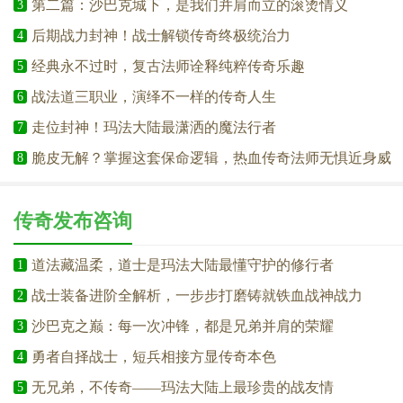
第二篇：沙巴克城下，是我们并肩而立的滚烫情义
3
后期战力封神！战士解锁传奇终极统治力
4
经典永不过时，复古法师诠释纯粹传奇乐趣
5
战法道三职业，演绎不一样的传奇人生
6
走位封神！玛法大陆最潇洒的魔法行者
7
脆皮无解？掌握这套保命逻辑，热血传奇法师无惧近身威
8
胁
传奇发布咨询
道法藏温柔，道士是玛法大陆最懂守护的修行者
1
战士装备进阶全解析，一步步打磨铸就铁血战神战力
2
沙巴克之巅：每一次冲锋，都是兄弟并肩的荣耀
3
勇者自择战士，短兵相接方显传奇本色
4
无兄弟，不传奇——玛法大陆上最珍贵的战友情
5