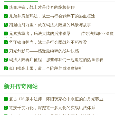
热血冲锋，战士才是传奇的终极信仰
1
兄弟并肩踏玛法，战士与行会羁绊下的热血征途
2
踏遍山河万里：藏在玛法大陆里的风景与故事
3
元素执掌者，玛法大陆的后排脊梁 —— 传奇法师职业深度
4
赏析
坚守铁血担当，战士是行会团战的不朽脊梁
5
刀光剑影间——感受最纯粹的战斗快感
6
玛法大陆再启征程，那些年我们一起追过的热血青春
7
低门槛高上限，道士全阶段养成深度解析
8
新开传奇网站
复古 176 版本法师，怀旧玩家心中永恒的白月光职业
1
道技千变万化，深挖道士多元化的实战玩法体系
2