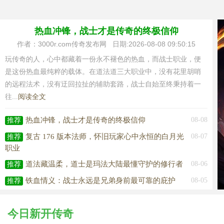
热血冲锋，战士才是传奇的终极信仰
作者：3000r.com传奇发布网 日期:2026-08-08 09:50:15
玩传奇的人，心中都藏着一份永不褪色的热血，而战士职业，便
是这份热血最纯粹的载体。在道法道三大职业中，没有花里胡哨
的远程法术，没有迂回拉扯的辅助套路，战士自始至终秉持着一
往...
阅读全文
热血冲锋，战士才是传奇的终极信仰
08-08
推荐
复古 176 版本法师，怀旧玩家心中永恒的白月光
08-07
推荐
职业
道法藏温柔，道士是玛法大陆最懂守护的修行者
08-06
推荐
铁血情义：战士永远是兄弟身前最可靠的庇护
08-05
推荐
兄弟并肩踏玛法，战士与行会羁绊下的热血征途
08-04
推荐
今日新开传奇